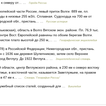
 км к северу от… …
Города России
опейской части России, левый приток Волги. 889 км, пл.
оды в низовье 255 м3/с. Сплавная. Судоходца на 700 км от
егородской обл., пристань… …
Русская история
рьковская), область в Волго Вятском экон. районе. Пл. 76,9 тыс.
центре Вост. Европейской равнины по обоим берегам Волги.
лнистое плато высотой до 250 м,… …
Географическая энциклопедия
8) в Российской Федерации, Нижегородская обл., пристань.
ен с 1636 как деревня Шулепниково, затем село Верхнее
город Ветлугу. До 1922 Ветлуга… …
Энциклопедический словарь
 области, центр Ветлужского района, в 230 км к северо востоку
жье, в восточной части, называется Заветлужьем, на правом
), в 47 км к… …
Словарь "География России"
жебный список статей, созданный для …
Википедия