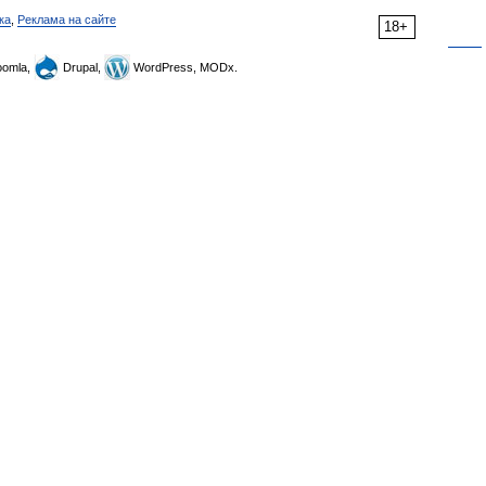
ка
,
Реклама на сайте
18+
omla,
Drupal,
WordPress, MODx.