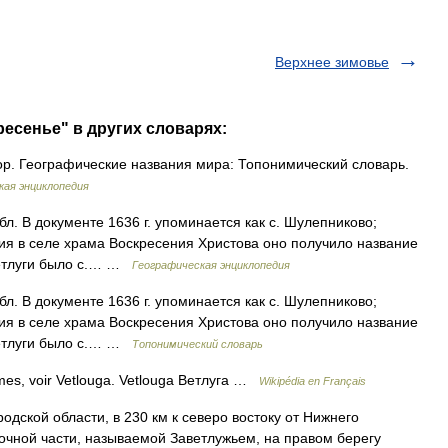
Верхнее зимовье
ресенье" в других словарях:
гор. Географические названия мира: Топонимический словарь.
кая энциклопедия
бл. В документе 1636 г. упоминается как с. Шулепниково;
ия в селе храма Воскресения Христова оно получило название
Ветлуги было с.… …
Географическая энциклопедия
бл. В документе 1636 г. упоминается как с. Шулепниково;
ия в селе храма Воскресения Христова оно получило название
Ветлуги было с.… …
Топонимический словарь
mes, voir Vetlouga. Vetlouga Ветлуга …
Wikipédia en Français
ой области, в 230 км к северо востоку от Нижнего
точной части, называемой Заветлужьем, на правом берегу