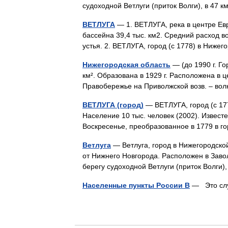
судоходной Ветлуги (приток Волги), в 47
ВЕТЛУГА
— 1. ВЕТЛУГА, река в центре Евр
бассейна 39,4 тыс. км2. Средний расход в
устья. 2. ВЕТЛУГА, город (с 1778) в Ниж
Нижегородская область
— (до 1990 г. Го
км². Образована в 1929 г. Расположена в 
Правобережье на Приволжской возв. – во
ВЕТЛУГА (город)
— ВЕТЛУГА, город (с 177
Население 10 тыс. человек (2002). Извест
Воскресенье, преобразованное в 1779 в 
Ветлуга
— Ветлуга, город в Нижегородской
от Нижнего Новгорода. Расположен в Завол
берегу судоходной Ветлуги (приток Волги
Населенные пункты России В
— Это слу