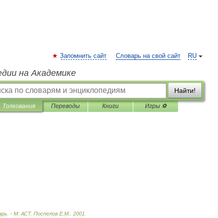
Запомнить сайт
Словарь на свой сайт
RU
едии на Академике
Найти!
Толкования
Переводы
Книги
Игры ⚽
арь
. -
М:
АСТ
.
Поспелов
Е
.
М
.
.
2001
.