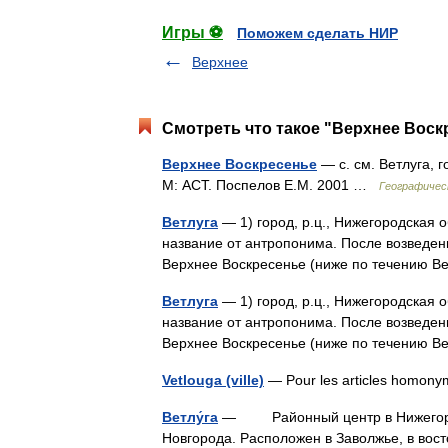
Игры ⚽
Поможем сделать НИР
Верхнее
Смотреть что такое "Верхнее Воск
Верхнее Воскресенье
— с. см. Ветлуга, 
М: АСТ. Поспелов Е.М. 2001 …
Географичес
Ветлуга
— 1) город, р.ц., Нижегородская о
название от антропонима. После возведен
Верхнее Воскресенье (ниже по течению 
Ветлуга
— 1) город, р.ц., Нижегородская о
название от антропонима. После возведен
Верхнее Воскресенье (ниже по течению 
Vetlouga (ville)
— Pour les articles homony
Ветлу́га
— Районный центр в Нижегородск
Новгорода. Расположен в Заволжье, в вос