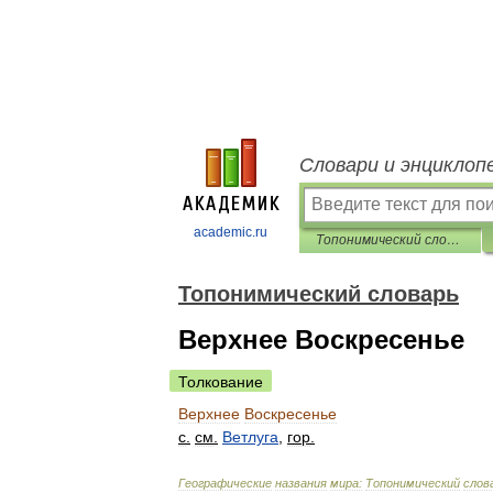
Словари и энциклоп
academic.ru
Топонимический словарь
Топонимический словарь
Верхнее Воскресенье
Толкование
Верхнее
Воскресенье
с
.
см
.
Ветлуга
,
гор
.
Географические
названия
мира:
Топонимический
слов